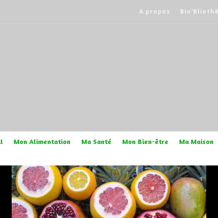
A propos
Bio'Blioth
l
Mon Alimentation
Ma Santé
Mon Bien-être
Ma Maison