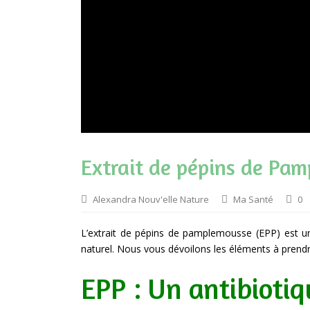
Extrait de pépins de Pam
Alexandra Nouv'elle Nature
Ma Santé
0
L’extrait de pépins de pamplemousse (EPP) est un 
naturel. Nous vous dévoilons les éléments à prendr
EPP : Un antibiotiq