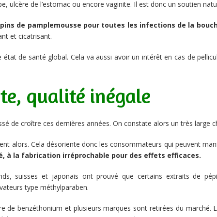
pe, ulcère de l’estomac ou encore vaginite. Il est donc un soutien natur
pépins de pamplemousse pour toutes les infections de la bouch
t et cicatrisant.
e état de santé global. Cela va aussi avoir un intérêt en cas de pel
e, qualité inégale
 cessé de croître ces dernières années. On constate alors un très large
xistent alors. Cela désoriente donc les consommateurs qui peuvent man
, à la fabrication irréprochable pour des effets efficaces.
nds, suisses et japonais ont prouvé que certains extraits de p
rvateurs type méthylparaben.
re de benzéthonium et plusieurs marques sont retirées du marché. La