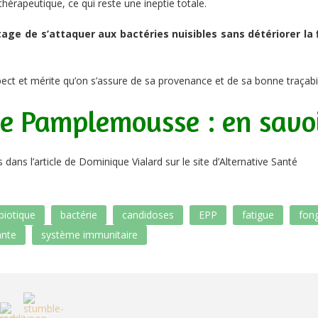
thérapeutique, ce qui reste une ineptie totale.
ge de s’attaquer aux bactéries nuisibles sans détériorer la f
ect et mérite qu’on s’assure de sa provenance et de sa bonne traçabil
de Pamplemousse : en savo
dans l’article de Dominique Vialard sur le
site d’Alternative Santé
biotique
bactérie
candidoses
EPP
fatigue
fong
ante
système immunitaire