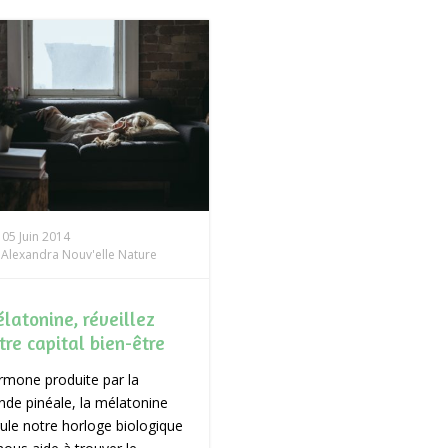
05 Juin 2014
Alexandra Nouv'elle Nature
latonine, réveillez
tre capital bien-être
mone produite par la
nde pinéale, la mélatonine
ule notre horloge biologique