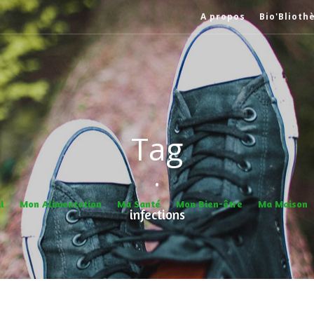
A propos
Bio'Blioth
Tag
•
l
Mon Alimentation
Ma Santé
Mon Bien-être
Ma Maison
infections