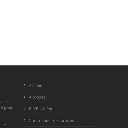
Accueil
A propos
s de
le pour
Bio’Bliothèque
Commander des articles
ù se