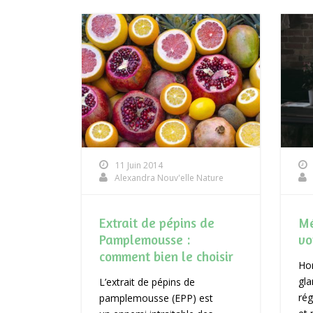
11 Juin 2014
Alexandra Nouv'elle Nature
Extrait de pépins de
Mé
Pamplemousse :
vo
comment bien le choisir
Hor
gla
L’extrait de pépins de
rég
pamplemousse (EPP) est