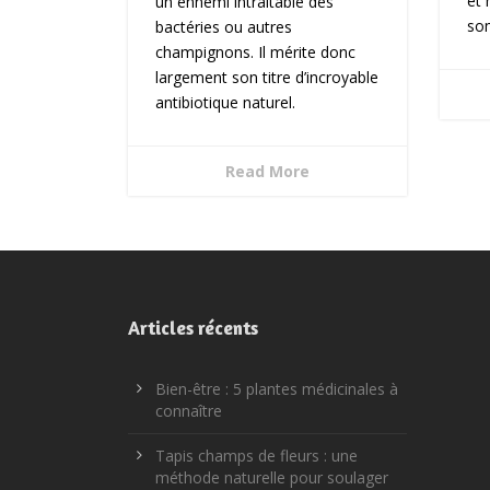
et 
un ennemi intraitable des
so
bactéries ou autres
champignons. Il mérite donc
largement son titre d’incroyable
antibiotique naturel.
Read More
Articles récents
Bien-être : 5 plantes médicinales à
connaître
Tapis champs de fleurs : une
méthode naturelle pour soulager