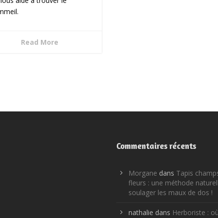
nous aide à trouver le
mmeil.
Read More
Commentaires récents
Morgane
dans
Tapis champ
fleurs : une méthode naturel
soulager les maux de dos !
nathalie
dans
Herboriste : o