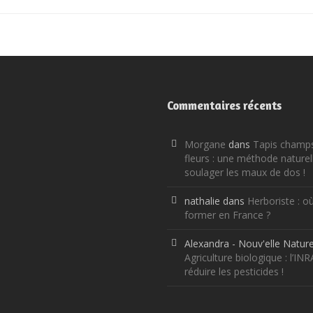
Commentaires récents
Morgane
dans
Tapis champ
fleurs : une méthode naturel
soulager les maux de dos !
nathalie
dans
Herboriste : o
former en France ?
Alexandra - Nouv'elle Natur
Agriculture biologique : l’IN
réduire les pesticides !