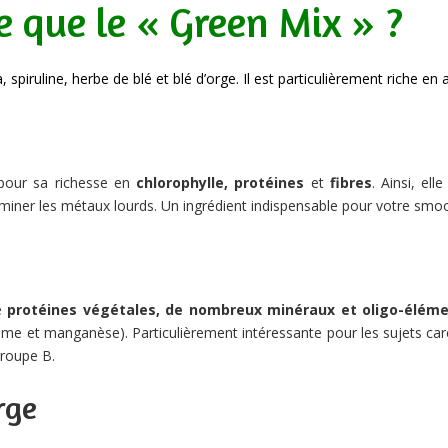
e que le « Green Mix » ?
piruline, herbe de blé et blé d’orge. Il est particulièrement riche en a
 pour sa richesse en
chlorophylle,
protéines
et
fibres
. Ainsi, el
iminer les métaux lourds. Un ingrédient indispensable pour votre smoo
e
protéines végétales, de nombreux minéraux et oligo-élém
me et manganèse). Particulièrement intéressante pour les sujets ca
groupe B.
rge