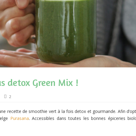
us detox Green Mix !
2
u’une recette de smoothie vert à la fois detox et gourmande. Afin d’op
elge
Purasana
.
Accessibles dans toutes les bonnes épiceries biol