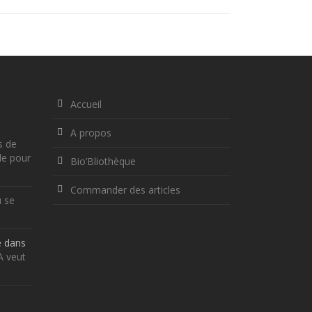
Accueil
A propos
s de
le pour
Bio’Bliothèque
Commander des articles
ù se
e
dans
RA veut