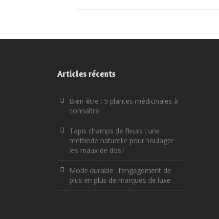
Articles récents
Bien-être : 5 plantes médicinales à
connaître
Tapis champs de fleurs : une
méthode naturelle pour soulager
les maux de dos !
Mode durable : l’engagement de
plus en plus de marques de luxe