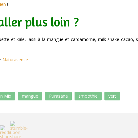
dien
!
ller plus loin ?
roquette et kale, lassi à la mangue et cardamome, milk-shake cacao
e
Naturasense
en Mix
mangue
Purasana
smoothie
vert