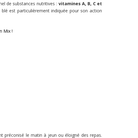
nel de substances nutritives :
vitamines A, B, C et
e blé est particulièrement indiquée pour son action
n Mix !
t préconisé le matin à jeun ou éloigné des repas.