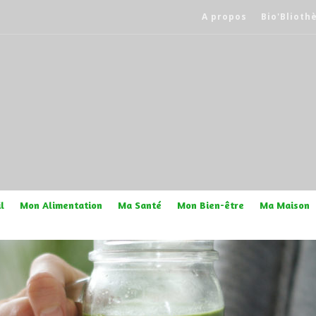
A propos
Bio'Blioth
l
Mon Alimentation
Ma Santé
Mon Bien-être
Ma Maison