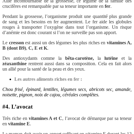
Allié incontournable de la grossesse, ce légume de la famille des
crucifères est remarquable par sa teneur importante en
fer
.
Pendant la grossesse, l’organisme produit une quantité plus grande
de sang et les besoins en fer augmentent. Le fer aide les globules
rouges à transporter l’oxygène dans tout l’organisme. Un risque
d’anémie est donc courant si l’on ne surveille pas son apport.
Le
cresson
est aussi un des légumes les plus riches en
vitamines A,
B (dont B9)
,
C, E et K
.
Des antioxydants comme la
bêta-carotène,
la
lutéine
et la
zéaxanthine
rentrent aussi dans sa composition. Cela en fait alors
un allié pour la santé de la peau et des yeux.
Les autres aliments riches en fer :
Chou frisé, épinard, lentilles, légumes secs, abricots sec, amande,
noisette, pignon, noix de cajou, céréales complètes.
#4. L’avocat
Très riche en
vitamines A et C
, l’avocat de démarque par sa teneur
en
vitamine E
.
La maman doit avoir un apport suffisant en vitamine E durant les 12