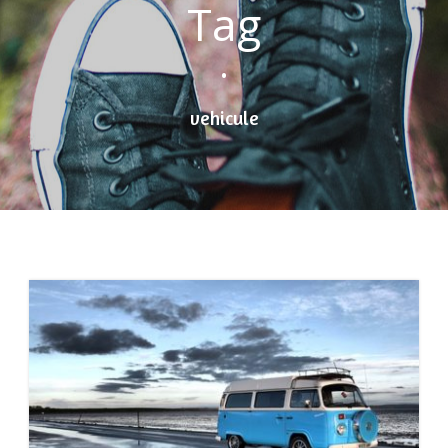
Tag
•
vehicule