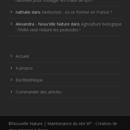
naturelle pour soulager les maux de dos !
nathalie
dans
Herboriste : où se former en France ?
Alexandra - Nouv'elle Nature
dans
Agriculture biologique
: l’INRA veut réduire les pesticides !
Accueil
A propos
Bio’Bliothèque
Commander des articles
©Nouvelle Nature | Maintenance du site W² -
Création de