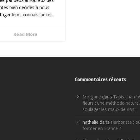
éée par deux amoureux des
ntes bien décidés à nous
tager leurs connaissances.
Read More
Commentaires récents
Morgane
dans
Tapis champ
fleurs : une méthode naturel
soulager les maux de dos !
nathalie
dans
Herboriste : o
former en France ?