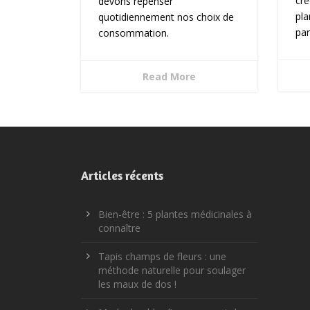
cr
devons repenser
pla
quotidiennement nos choix de
par
consommation.
Read More
Articles récents
Bien-être : 5 plantes médicinales à
connaître
Tapis champs de fleurs : une
méthode naturelle pour soulager
les maux de dos !