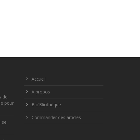
Accueil
A propos
s de
le pour
Bio’Bliothèque
Commander des articles
ù se