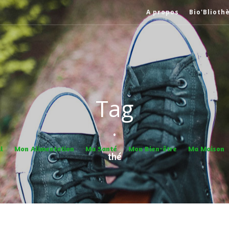
A propos
Bio'Blioth
Tag
•
l
Mon Alimentation
Ma Santé
Mon Bien-être
Ma Maison
thé