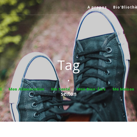
A propos
Bio'Blioth
Tag
•
l
Mon Alimentation
Ma Santé
Mon Bien-être
Ma Maison
seitan