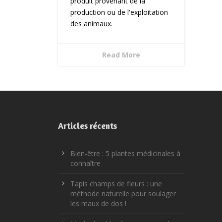
produit provenant de la
production ou de l'exploitation
des animaux.
Read More
Articles récents
Bien-être : 5 plantes médicinales à
connaître
Tapis champs de fleurs : une
méthode naturelle pour soulager
les maux de dos !