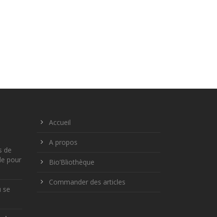
Accueil
A propos
s de
le pour
Bio’Bliothèque
Commander des articles
ù se