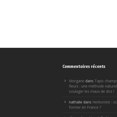
Commentaires récents
Morgane
dans
Tapis champ
fleurs : une méthode naturel
soulager les maux de dos !
nathalie
dans
Herboriste : o
former en France ?