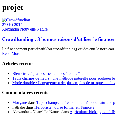
projet
27 Oct 2014
Alexandra Nouv'elle Nature
Crowdfunding : 3 bonnes raisons d’utiliser le financem
Le financement participatif (ou crowdfunding) est devenu le nouveau r
Read More
Articles récents
Bien-être : 5 plantes médicinales à connaître
Tapis champs de fleurs : une méthode naturelle pour soulager l
Mode durable : l’engagement de plus en plus de marques de lu
Commentaires récents
Morgane
dans
Tapis champs de fleurs : une méthode naturelle 
nathalie
dans
Herboriste : où se former en France ?
Alexandra - Nouv'elle Nature
dans
Agriculture biologique : l’I