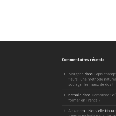
Commentaires récents
Morgane
dans
Tapis champ
fleurs : une méthode naturel
soulager les maux de dos !
nathalie
dans
Herboriste : o
former en France ?
Alexandra - Nouv'elle Natur
Agriculture biologique : l’IN