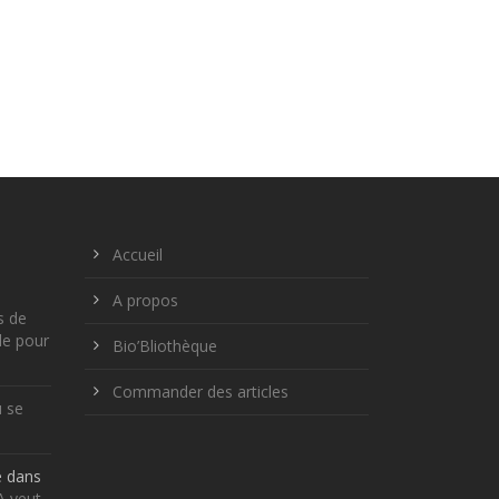
Accueil
A propos
s de
le pour
Bio’Bliothèque
Commander des articles
ù se
e
dans
RA veut