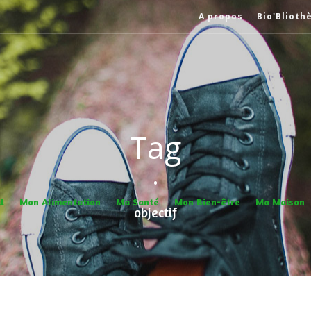
A propos
Bio'Blioth
Tag
•
l
Mon Alimentation
Ma Santé
Mon Bien-être
Ma Maison
objectif