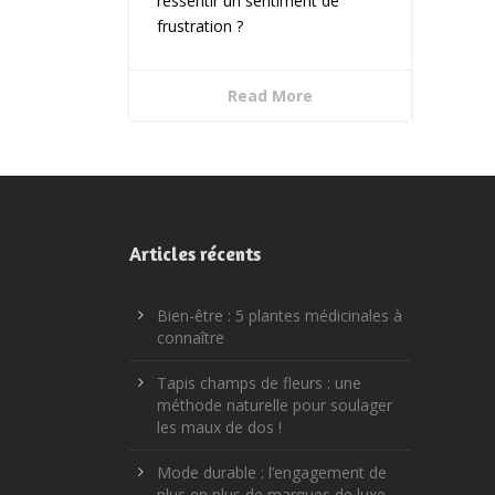
ressentir un sentiment de
frustration ?
Read More
Articles récents
Bien-être : 5 plantes médicinales à
connaître
Tapis champs de fleurs : une
méthode naturelle pour soulager
les maux de dos !
Mode durable : l’engagement de
plus en plus de marques de luxe