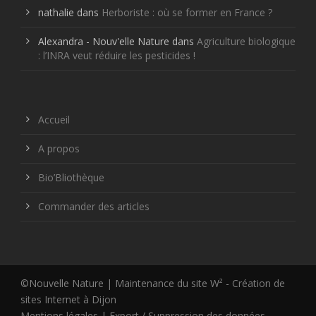
nathalie
dans
Herboriste : où se former en France ?
Alexandra - Nouv'elle Nature
dans
Agriculture biologique
: l’INRA veut réduire les pesticides !
Accueil
A propos
Bio’Bliothèque
Commander des articles
©Nouvelle Nature | Maintenance du site W² -
Création de
sites Internet à Dijon
Mentions légales
|
Export / Suppression des données