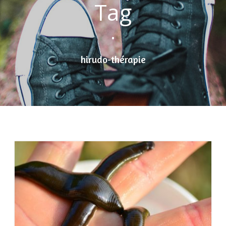
Tag
•
hirudo-thérapie