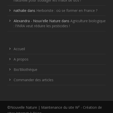
naturelle pour soulager les maux de dos !
nathalie
dans
Herboriste : où se former en France ?
Alexandra - Nouv'elle Nature
dans
Agriculture biologique
: l’INRA veut réduire les pesticides !
Accueil
A propos
Bio’Bliothèque
Commander des articles
©Nouvelle Nature | Maintenance du site W² -
Création de