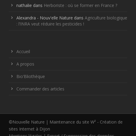
nathalie
dans
Herboriste : où se former en France ?
Alexandra - Nouv'elle Nature
dans
Agriculture biologique
: l’INRA veut réduire les pesticides !
Accueil
A propos
Bio’Bliothèque
Commander des articles
©Nouvelle Nature | Maintenance du site W² -
Création de
sites Internet à Dijon
Mentions légales
|
Export / Suppression des données