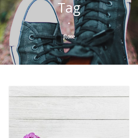
Tag
•
flore