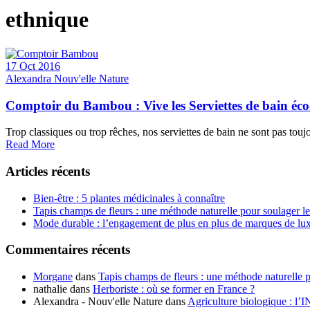
ethnique
17 Oct 2016
Alexandra Nouv'elle Nature
Comptoir du Bambou : Vive les Serviettes de bain éco
Trop classiques ou trop rêches, nos serviettes de bain ne sont pas toujo
Read More
Articles récents
Bien-être : 5 plantes médicinales à connaître
Tapis champs de fleurs : une méthode naturelle pour soulager l
Mode durable : l’engagement de plus en plus de marques de lu
Commentaires récents
Morgane
dans
Tapis champs de fleurs : une méthode naturelle 
nathalie
dans
Herboriste : où se former en France ?
Alexandra - Nouv'elle Nature
dans
Agriculture biologique : l’I