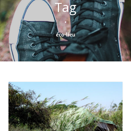
Tag
•
éco-lieu