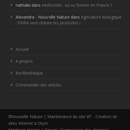
nathalie
dans
Herboriste : où se former en France ?
Alexandra - Nouv'elle Nature
dans
Agriculture biologique
: l’INRA veut réduire les pesticides !
Accueil
A propos
Bio’Bliothèque
Commander des articles
©Nouvelle Nature | Maintenance du site W² -
Création de
sites Internet à Dijon
Mentions légales
|
Export / Suppression des données