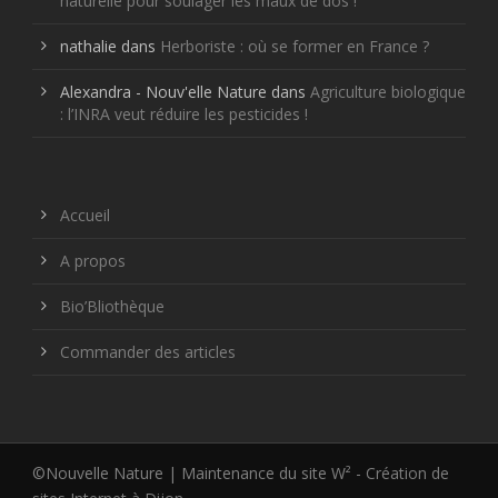
naturelle pour soulager les maux de dos !
nathalie
dans
Herboriste : où se former en France ?
Alexandra - Nouv'elle Nature
dans
Agriculture biologique
: l’INRA veut réduire les pesticides !
Accueil
A propos
Bio’Bliothèque
Commander des articles
©Nouvelle Nature | Maintenance du site W² -
Création de