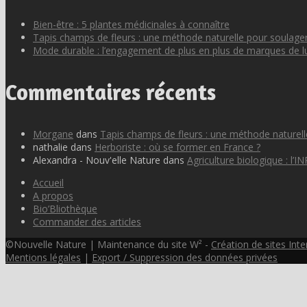
Bien-être : 5 plantes médicinales à connaître
Tapis champs de fleurs : une méthode naturelle pour soulager
Mode durable : l’engagement de plus en plus de marques de l
Commentaires récents
Morgane
dans
Tapis champs de fleurs : une méthode naturell
nathalie
dans
Herboriste : où se former en France ?
Alexandra - Nouv'elle Nature
dans
Agriculture biologique : l’IN
Accueil
A propos
Bio’Bliothèque
Commander des articles
©Nouvelle Nature | Maintenance du site W² -
Création de sites Inte
Mentions légales
|
Export / Suppression des données privées