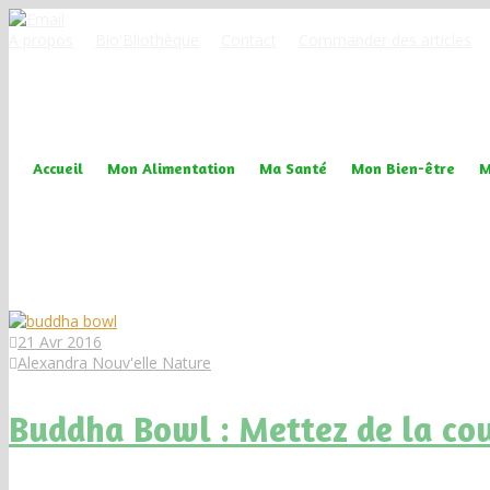
A propos
Bio'Bliothèque
Contact
Commander des articles
Accueil
Mon Alimentation
Ma Santé
Mon Bien-être
M
bol
21 Avr 2016
Alexandra Nouv'elle Nature
Buddha Bowl : Mettez de la cou