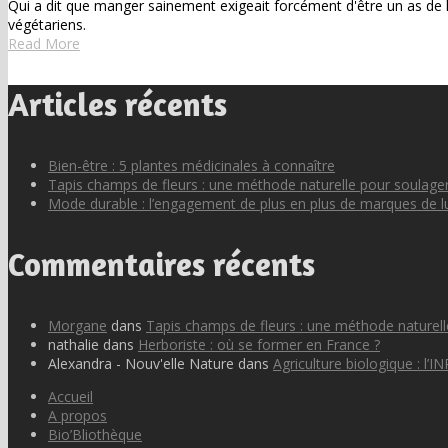
Qui a dit que manger sainement exigeait forcément d'être un as de 
végétariens.
Read More
Articles récents
Bien-être : 5 plantes médicinales à connaître
Tapis champs de fleurs : une méthode naturelle pour soulager
Mode durable : l’engagement de plus en plus de marques de l
Commentaires récents
Morgane
dans
Tapis champs de fleurs : une méthode naturell
nathalie
dans
Herboriste : où se former en France ?
Alexandra - Nouv'elle Nature
dans
Agriculture biologique : l’IN
Accueil
A propos
Bio’Bliothèque