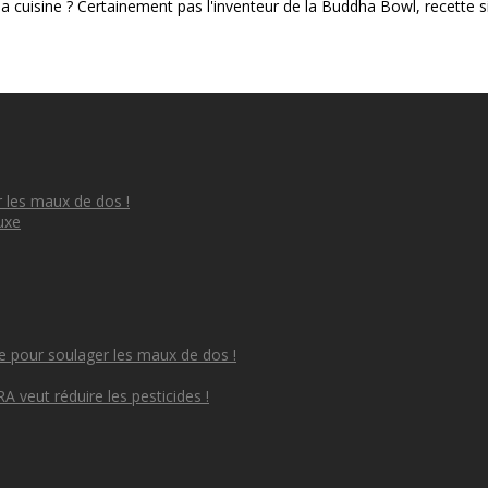
la cuisine ? Certainement pas l'inventeur de la Buddha Bowl, recette
 les maux de dos !
uxe
e pour soulager les maux de dos !
RA veut réduire les pesticides !