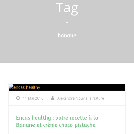
Tag
•
banane
11 Mai 2016
Alexandra Nouv'elle Nature
Encas healthy : votre recette à la
Banane et crème choco-pistache