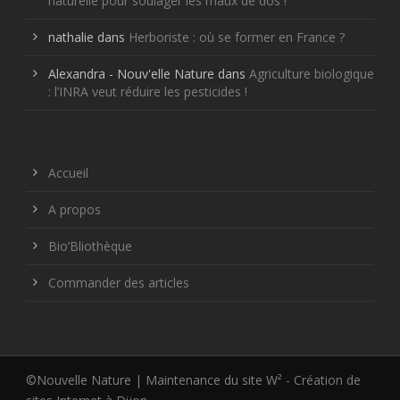
naturelle pour soulager les maux de dos !
nathalie
dans
Herboriste : où se former en France ?
Alexandra - Nouv'elle Nature
dans
Agriculture biologique
: l’INRA veut réduire les pesticides !
Accueil
A propos
Bio’Bliothèque
Commander des articles
©Nouvelle Nature | Maintenance du site W² -
Création de