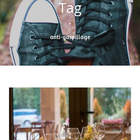
Tag
•
anti-gaspillage